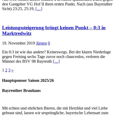
den Gastgeber VG Hof II ihren ersten Punkt. Nach (aus Bayreuther
Sicht) 23:25, 25:19,
[…]
Leistungssteigerung bringt keinen Punkt – 0:3 in
Marktredwitz
19. November 2019
Jürgen
0
Ein 0:3 ist wie das andere? Keineswegs. Bei der klaren Niederlage
gegen Freising sechs Tage zuvor noch chancenlos, verloren die
Männer des BSV 98 Bayreuth
[…]
Seitennummerierung
1
2
3
»
der
Hauptsponsor Saison 2025/26
Beiträge
Bayreuther Brauhaus
Mit echten und ehrlichen Bieren, die mit Herzblut und viel Liebe
gebraut sind, lassen wir ursprüngliche, bayerische Lebensart zum