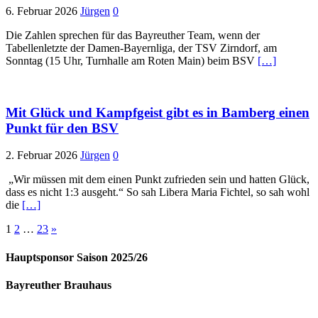
6. Februar 2026
Jürgen
0
Die Zahlen sprechen für das Bayreuther Team, wenn der
Tabellenletzte der Damen-Bayernliga, der TSV Zirndorf, am
Sonntag (15 Uhr, Turnhalle am Roten Main) beim BSV
[…]
Mit Glück und Kampfgeist gibt es in Bamberg einen
Punkt für den BSV
2. Februar 2026
Jürgen
0
„Wir müssen mit dem einen Punkt zufrieden sein und hatten Glück,
dass es nicht 1:3 ausgeht.“ So sah Libera Maria Fichtel, so sah wohl
die
[…]
Seitennummerierung
1
2
…
23
»
der
Hauptsponsor Saison 2025/26
Beiträge
Bayreuther Brauhaus