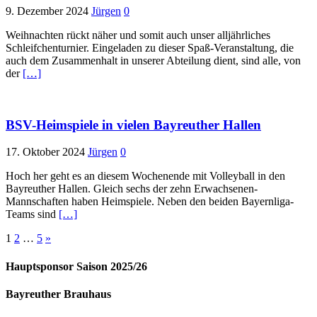
9. Dezember 2024
Jürgen
0
Weihnachten rückt näher und somit auch unser alljährliches
Schleifchenturnier. Eingeladen zu dieser Spaß-Veranstaltung, die
auch dem Zusammenhalt in unserer Abteilung dient, sind alle, von
der
[…]
BSV-Heimspiele in vielen Bayreuther Hallen
17. Oktober 2024
Jürgen
0
Hoch her geht es an diesem Wochenende mit Volleyball in den
Bayreuther Hallen. Gleich sechs der zehn Erwachsenen-
Mannschaften haben Heimspiele. Neben den beiden Bayernliga-
Teams sind
[…]
Seitennummerierung
1
2
…
5
»
der
Hauptsponsor Saison 2025/26
Beiträge
Bayreuther Brauhaus