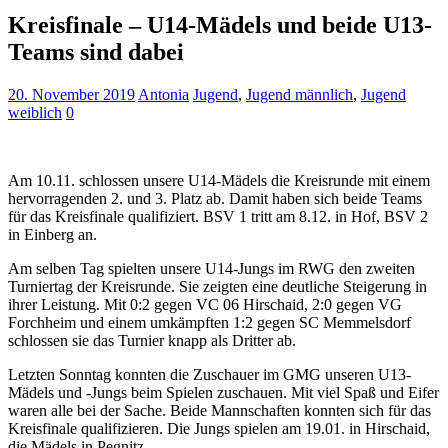
Kreisfinale – U14-Mädels und beide U13-
Teams sind dabei
20. November 2019
Antonia
Jugend
,
Jugend männlich
,
Jugend
weiblich
0
Am 10.11. schlossen unsere U14-Mädels die Kreisrunde mit einem
hervorragenden 2. und 3. Platz ab. Damit haben sich beide Teams
für das Kreisfinale qualifiziert. BSV 1 tritt am 8.12. in Hof, BSV 2
in Einberg an.
Am selben Tag spielten unsere U14-Jungs im RWG den zweiten
Turniertag der Kreisrunde. Sie zeigten eine deutliche Steigerung in
ihrer Leistung. Mit 0:2 gegen VC 06 Hirschaid, 2:0 gegen VG
Forchheim und einem umkämpften 1:2 gegen SC Memmelsdorf
schlossen sie das Turnier knapp als Dritter ab.
Letzten Sonntag konnten die Zuschauer im GMG unseren U13-
Mädels und -Jungs beim Spielen zuschauen. Mit viel Spaß und Eifer
waren alle bei der Sache. Beide Mannschaften konnten sich für das
Kreisfinale qualifizieren. Die Jungs spielen am 19.01. in Hirschaid,
die Mädels in Pegnitz.