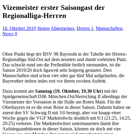
Vizemeister erster Saisongast der
Regionalliga-Herren
18. Oktober 2019
Jürgen
Allgemeines
,
Herren 1
,
Mannschaften
,
News
0
Ohne Punkt liegt der BSV 98 Bayreuth in der Tabelle der Herren-
Regionalliga Süd-Ost auf dem neunten und damit vorletzten Platz.
Das schockt rund um die Prellmühle freilich niemanden, ist die
Saison 2019/20 doch ligaweit sehr holperig gestartet. Drei
Mannschaften sind schon vier oder gar fünf Mal aufgelaufen, die
Bayreuther stehen indes erst vor ihrem zweiten Auftritt.
Dazu kommt am
Samstag (19. Oktober, 19.30 Uhr)
mit der
Spielgemeinschaft DJK München-Ost/Herrsching II allerdings der
Vizemeister der Vorsaison in die Halle am Roten Main. Für die
Oberbayern ist es die erste Reise in dieser Saison. Daheim haben sie
zuerst den SV Schwaig II mit 3:0 besiegt, aber vor knapp einer
Woche gegen die VGF Marktredwitz deutlich mit 0:3 (21:25, 14:25,
20:25) verloren. Die Marktredwitzer untermauerten damit ihre
Aufstiegsambitionen in dieser Saison, können sie doch mit vier