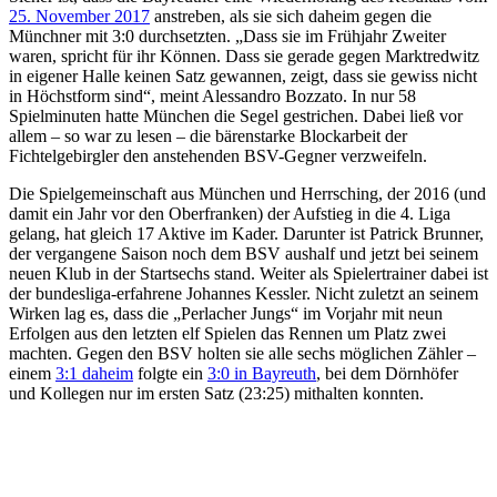
25. November 2017
anstreben, als sie sich daheim gegen die
Münchner mit 3:0 durchsetzten. „Dass sie im Frühjahr Zweiter
waren, spricht für ihr Können. Dass sie gerade gegen Marktredwitz
in eigener Halle keinen Satz gewannen, zeigt, dass sie gewiss nicht
in Höchstform sind“, meint Alessandro Bozzato. In nur 58
Spielminuten hatte München die Segel gestrichen. Dabei ließ vor
allem – so war zu lesen – die bärenstarke Blockarbeit der
Fichtelgebirgler den anstehenden BSV-Gegner verzweifeln.
Die Spielgemeinschaft aus München und Herrsching, der 2016 (und
damit ein Jahr vor den Oberfranken) der Aufstieg in die 4. Liga
gelang, hat gleich 17 Aktive im Kader. Darunter ist Patrick Brunner,
der vergangene Saison noch dem BSV aushalf und jetzt bei seinem
neuen Klub in der Startsechs stand. Weiter als Spielertrainer dabei ist
der bundesliga-erfahrene Johannes Kessler. Nicht zuletzt an seinem
Wirken lag es, dass die „Perlacher Jungs“ im Vorjahr mit neun
Erfolgen aus den letzten elf Spielen das Rennen um Platz zwei
machten. Gegen den BSV holten sie alle sechs möglichen Zähler –
einem
3:1 daheim
folgte ein
3:0 in Bayreuth
, bei dem Dörnhöfer
und Kollegen nur im ersten Satz (23:25) mithalten konnten.