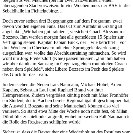
Siegen aus vier Matches (bei nur zwei Satzverlusten) einen
überragenden Start vorweisen. In vier Wochen muss der BSV in die
Sebaldhalle im Fichtelgebirge…
Doch zuvor stehen drei Begegnungen auf dem Programm, zwei
davon vor den eigenen Fans. Das 0:3 zum Auftakt in Grafing ist
abgehakt. „Wir haben gut trainiert“, versichert Coach Alessandro
Bozzato. Ihm werden morgen fast alle gemeldeten 15 Spieler zur
Verfügung stehen. Kapitän Fabian Buck, der – wie berichtet – vor
drei Wochen in Oberbayern mit einer Sprunggelenkverletzung
ausgefallen war, wollte das Abschlusstraining mitmachen. So wird
wohl nur Jörg Fredersdorf (Knie) passen müssen. „Ihn ihm haben
wir aber damit am Samstag im Gegenzug einen routinierten Coach
neben dem Spielfeld“, sieht Libero Bozzato im Pech des Spielers
das Glück für das Team.
In dem stehen die Neuen Lars Naumann, Michael Höbel, Artem
Kapelus, Sebastian Lauf und Raphael Brand vor ihrer
Heimpremiere. Zudem vergrößert künftig noch mit Marc Fronhöfer
ein Student, der in Aachen bereits Regionalligaluft geschnuppert hat,
die Auswahl. Bozzato und seine Mannschaft können also viel
variieren. So stand etwa Mitte der Woche noch nicht fest, ob Milan
Dörnhöfer zuspielt oder angreift, wobei im zweiten Fall Naumann in
die Rolle des Regisseurs schlüpfen würde.
Sicher ist, dass die Bayreuther eine Wiederholung des Resultats vom