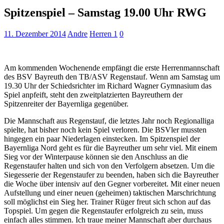
Spitzenspiel – Samstag 19.00 Uhr RWG
11. Dezember 2014
Andre
Herren 1
0
Am kommenden Wochenende empfängt die erste Herrenmannschaft
des BSV Bayreuth den TB/ASV Regenstauf. Wenn am Samstag um
19.30 Uhr der Schiedsrichter im Richard Wagner Gymnasium das
Spiel anpfeift, steht den zweitplatzierten Bayreuthern der
Spitzenreiter der Bayernliga gegenüber.
Die Mannschaft aus Regenstauf, die letztes Jahr noch Regionalliga
spielte, hat bisher noch kein Spiel verloren. Die BSVler mussten
hingegen ein paar Niederlagen einstecken. Im Spitzenspiel der
Bayernliga Nord geht es für die Bayreuther um sehr viel. Mit einem
Sieg vor der Winterpause können sie den Anschluss an die
Regenstaufer halten und sich von den Verfolgern absetzen. Um die
Siegesserie der Regenstaufer zu beenden, haben sich die Bayreuther
die Woche über intensiv auf den Gegner vorbereitet. Mit einer neuen
Aufstellung und einer neuen (geheimen) taktischen Marschrichtung
soll möglichst ein Sieg her. Trainer Rüger freut sich schon auf das
Topspiel. Um gegen die Regenstaufer erfolgreich zu sein, muss
einfach alles stimmen. Ich traue meiner Mannschaft aber durchaus