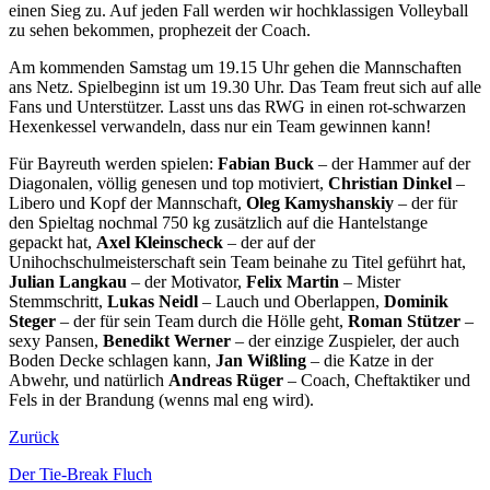
einen Sieg zu. Auf jeden Fall werden wir hochklassigen Volleyball
zu sehen bekommen, prophezeit der Coach.
Am kommenden Samstag um 19.15 Uhr gehen die Mannschaften
ans Netz. Spielbeginn ist um 19.30 Uhr. Das Team freut sich auf alle
Fans und Unterstützer. Lasst uns das RWG in einen rot-schwarzen
Hexenkessel verwandeln, dass nur ein Team gewinnen kann!
Für Bayreuth werden spielen:
Fabian Buck
– der Hammer auf der
Diagonalen, völlig genesen und top motiviert,
Christian Dinkel
–
Libero und Kopf der Mannschaft,
Oleg Kamyshanskiy
– der für
den Spieltag nochmal 750 kg zusätzlich auf die Hantelstange
gepackt hat,
Axel Kleinscheck
– der auf der
Unihochschulmeisterschaft sein Team beinahe zu Titel geführt hat,
Julian Langkau
– der Motivator,
Felix Martin
– Mister
Stemmschritt,
Lukas Neidl
– Lauch und Oberlappen,
Dominik
Steger
– der für sein Team durch die Hölle geht,
Roman Stützer
–
sexy Pansen,
Benedikt Werner
– der einzige Zuspieler, der auch
Boden Decke schlagen kann,
Jan Wißling
– die Katze in der
Abwehr, und natürlich
Andreas Rüger
– Coach, Cheftaktiker und
Fels in der Brandung (wenns mal eng wird).
Zurück
Der Tie-Break Fluch