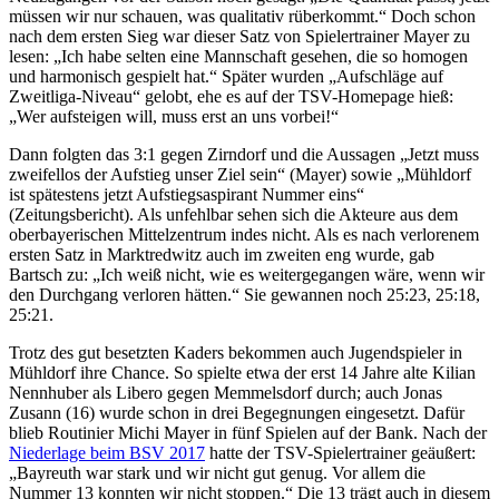
müssen wir nur schauen, was qualitativ rüberkommt.“ Doch schon
nach dem ersten Sieg war dieser Satz von Spielertrainer Mayer zu
lesen: „Ich habe selten eine Mannschaft gesehen, die so homogen
und harmonisch gespielt hat.“ Später wurden „Aufschläge auf
Zweitliga-Niveau“ gelobt, ehe es auf der TSV-Homepage hieß:
„Wer aufsteigen will, muss erst an uns vorbei!“
Dann folgten das 3:1 gegen Zirndorf und die Aussagen „Jetzt muss
zweifellos der Aufstieg unser Ziel sein“ (Mayer) sowie „Mühldorf
ist spätestens jetzt Aufstiegsaspirant Nummer eins“
(Zeitungsbericht). Als unfehlbar sehen sich die Akteure aus dem
oberbayerischen Mittelzentrum indes nicht. Als es nach verlorenem
ersten Satz in Marktredwitz auch im zweiten eng wurde, gab
Bartsch zu: „Ich weiß nicht, wie es weitergegangen wäre, wenn wir
den Durchgang verloren hätten.“ Sie gewannen noch 25:23, 25:18,
25:21.
Trotz des gut besetzten Kaders bekommen auch Jugendspieler in
Mühldorf ihre Chance. So spielte etwa der erst 14 Jahre alte Kilian
Nennhuber als Libero gegen Memmelsdorf durch; auch Jonas
Zusann (16) wurde schon in drei Begegnungen eingesetzt. Dafür
blieb Routinier Michi Mayer in fünf Spielen auf der Bank. Nach der
Niederlage beim BSV 2017
hatte der TSV-Spielertrainer geäußert:
„Bayreuth war stark und wir nicht gut genug. Vor allem die
Nummer 13 konnten wir nicht stoppen.“ Die 13 trägt auch in diesem