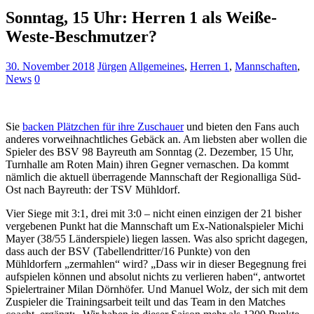
Sonntag, 15 Uhr: Herren 1 als Weiße-
Weste-Beschmutzer?
30. November 2018
Jürgen
Allgemeines
,
Herren 1
,
Mannschaften
,
News
0
Sie
backen Plätzchen für ihre Zuschauer
und bieten den Fans auch
anderes vorweihnachtliches Gebäck an. Am liebsten aber wollen die
Spieler des BSV 98 Bayreuth am Sonntag (2. Dezember, 15 Uhr,
Turnhalle am Roten Main) ihren Gegner vernaschen. Da kommt
nämlich die aktuell überragende Mannschaft der Regionalliga Süd-
Ost nach Bayreuth: der TSV Mühldorf.
Vier Siege mit 3:1, drei mit 3:0 – nicht einen einzigen der 21 bisher
vergebenen Punkt hat die Mannschaft um Ex-Nationalspieler Michi
Mayer (38/55 Länderspiele) liegen lassen. Was also spricht dagegen,
dass auch der BSV (Tabellendritter/16 Punkte) von den
Mühldorfern „zermahlen“ wird? „Dass wir in dieser Begegnung frei
aufspielen können und absolut nichts zu verlieren haben“, antwortet
Spielertrainer Milan Dörnhöfer. Und Manuel Wolz, der sich mit dem
Zuspieler die Trainingsarbeit teilt und das Team in den Matches