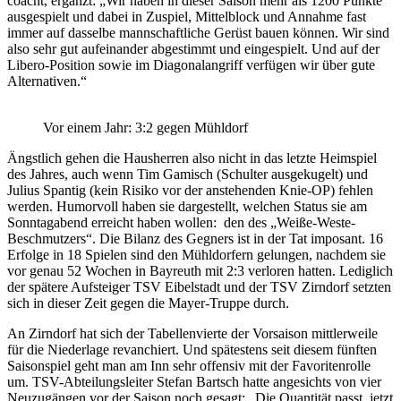
coacht, ergänzt: „Wir haben in dieser Saison mehr als 1200 Punkte
ausgespielt und dabei in Zuspiel, Mittelblock und Annahme fast
immer auf dasselbe mannschaftliche Gerüst bauen können. Wir sind
also sehr gut aufeinander abgestimmt und eingespielt. Und auf der
Libero-Position sowie im Diagonalangriff verfügen wir über gute
Alternativen.“
Vor einem Jahr: 3:2 gegen Mühldorf
Ängstlich gehen die Hausherren also nicht in das letzte Heimspiel
des Jahres, auch wenn Tim Gamisch (Schulter ausgekugelt) und
Julius Spantig (kein Risiko vor der anstehenden Knie-OP) fehlen
werden. Humorvoll haben sie dargestellt, welchen Status sie am
Sonntagabend erreicht haben wollen: den des „Weiße-Weste-
Beschmutzers“. Die Bilanz des Gegners ist in der Tat imposant. 16
Erfolge in 18 Spielen sind den Mühldorfern gelungen, nachdem sie
vor genau 52 Wochen in Bayreuth mit 2:3 verloren hatten. Lediglich
der spätere Aufsteiger TSV Eibelstadt und der TSV Zirndorf setzten
sich in dieser Zeit gegen die Mayer-Truppe durch.
An Zirndorf hat sich der Tabellenvierte der Vorsaison mittlerweile
für die Niederlage revanchiert. Und spätestens seit diesem fünften
Saisonspiel geht man am Inn sehr offensiv mit der Favoritenrolle
um. TSV-Abteilungsleiter Stefan Bartsch hatte angesichts von vier
Neuzugängen vor der Saison noch gesagt: „Die Quantität passt, jetzt