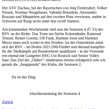
Der ASV Dachau, bei der Bayerischen von Jörg Fredersdorf, Volker
Nissels, Norman Neugebauer, Valentin Bräunlein, Alessandro
Bozzato und Mitspielern auf den zweiten Platz verwiesen, endete in
Schwerin auf Rang sechs unter den zwölf Startern.
Am kommenden Wochenende sind nun die Senioren 4 (Ü 53) des
BSV an der Reihe. Das Team um Stefan Kritzenthaler, Raimond
Tetzner, Reiner Goeritz, Olf Funk, Hartmut Joost und Hartmut
Meyer muss noch weiter in den Norden: An der Ostseeküste misst
sich der BSV – im Herbst 2021 DM-Fünfter und diesmal kampflos
für die Titelkämpfe auf Bundesebene qualifiziert – in der Vorrunde
erst einmal mit Gastgeber HSG Uni Rostock und Senior Volley
Saar. Das Ziel der „Oldies“: mindestens ebenso erfolgreich sein wie
gerade die „Jungspunde“ des Klubs, die Senioren 2.
Da ist das Ding
Abschlusstraining der Senioren 4
Zurück