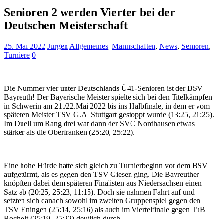
Senioren 2 werden Vierter bei der
Deutschen Meisterschaft
25. Mai 2022
Jürgen
Allgemeines
,
Mannschaften
,
News
,
Senioren
,
Turniere
0
Die Nummer vier unter Deutschlands Ü41-Senioren ist der BSV
Bayreuth! Der Bayerische Meister spielte sich bei den Titelkämpfen
in Schwerin am 21./22.Mai 2022 bis ins Halbfinale, in dem er vom
späteren Meister TSV G.A. Stuttgart gestoppt wurde (13:25, 21:25).
Im Duell um Rang drei war dann der SVC Nordhausen etwas
stärker als die Oberfranken (25:20, 25:22).
Eine hohe Hürde hatte sich gleich zu Turnierbeginn vor dem BSV
aufgetürmt, als es gegen den TSV Giesen ging. Die Bayreuther
knöpften dabei dem späteren Finalisten aus Niedersachsen einen
Satz ab (20:25, 25:23, 11:15). Doch sie nahmen Fahrt auf und
setzten sich danach sowohl im zweiten Gruppenspiel gegen den
TSV Eningen (25:14, 25:16) als auch im Viertelfinale gegen TuB
Bocholt (25:19, 25:22) deutlich durch.