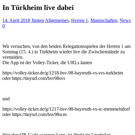
In Türkheim live dabei
14. April 2018
Jürgen
Allgemeines
,
Herren 1
,
Mannschaften
,
News
0
Wir versuchen, von den beiden Relegationsspielen der Herren 1 am
Sonntag (15. 4.) in Türkheim wieder live die Zwischenstände zu
vermelden.
Die App ist der Volley-Ticker, die URLs lauten
https://volley-ticker.de/g/1218-bsv-98-bayreuth-vs-svs-turkheim
oder https://tinyurl.com/bsv98svs
und
https://volley-ticker.de/g/1217-bsv-98-bayreuth-vs-sc-memmelsdorf
oder https://tinyurl.com/bsv98scm
Wer den QR-Code scannen kann, ist direkt im Liveticker.