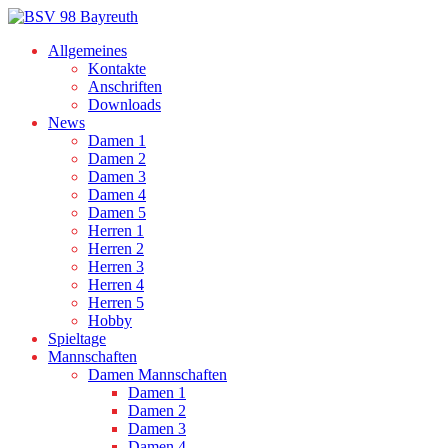
Allgemeines
Kontakte
Anschriften
Downloads
News
Damen 1
Damen 2
Damen 3
Damen 4
Damen 5
Herren 1
Herren 2
Herren 3
Herren 4
Herren 5
Hobby
Spieltage
Mannschaften
Damen Mannschaften
Damen 1
Damen 2
Damen 3
Damen 4