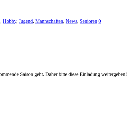
5
,
Hobby
,
Jugend
,
Mannschaften
,
News
,
Senioren
0
ommende Saison geht. Daher bitte diese Einladung weitergeben!