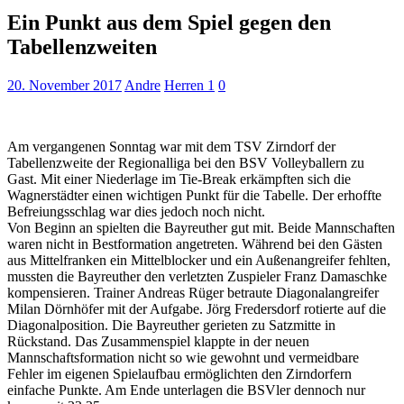
Ein Punkt aus dem Spiel gegen den
Tabellenzweiten
20. November 2017
Andre
Herren 1
0
Am vergangenen Sonntag war mit dem TSV Zirndorf der
Tabellenzweite der Regionalliga bei den BSV Volleyballern zu
Gast. Mit einer Niederlage im Tie-Break erkämpften sich die
Wagnerstädter einen wichtigen Punkt für die Tabelle. Der erhoffte
Befreiungsschlag war dies jedoch noch nicht.
Von Beginn an spielten die Bayreuther gut mit. Beide Mannschaften
waren nicht in Bestformation angetreten. Während bei den Gästen
aus Mittelfranken ein Mittelblocker und ein Außenangreifer fehlten,
mussten die Bayreuther den verletzten Zuspieler Franz Damaschke
kompensieren. Trainer Andreas Rüger betraute Diagonalangreifer
Milan Dörnhöfer mit der Aufgabe. Jörg Fredersdorf rotierte auf die
Diagonalposition. Die Bayreuther gerieten zu Satzmitte in
Rückstand. Das Zusammenspiel klappte in der neuen
Mannschaftsformation nicht so wie gewohnt und vermeidbare
Fehler im eigenen Spielaufbau ermöglichten den Zirndorfern
einfache Punkte. Am Ende unterlagen die BSVler dennoch nur