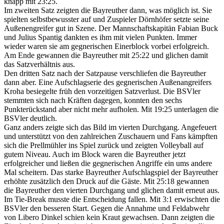
knapp mit 23:25.
Im zweiten Satz zeigten die Bayreuther dann, was möglich ist. Sie
spielten selbstbewusster auf und Zuspieler Dörnhöfer setzte seine
Außenengreifer gut in Szene. Der Mannschaftskapitän Fabian Buck
und Julius Spantig dankten es ihm mit vielen Punkten. Immer
wieder waren sie am gegnerischen Einerblock vorbei erfolgreich.
Am Ende gewannen die Bayreuther mit 25:22 und glichen damit
das Satzverhältnis aus.
Den dritten Satz nach der Satzpause verschliefen die Bayreuther
dann aber. Eine Aufschlagserie des gegnerischen Außenangreifers
Kroha besiegelte früh den vorzeitigen Satzverlust. Die BSVler
stemmten sich nach Kräften dagegen, konnten den sechs
Punkterückstand aber nicht mehr aufholen. Mit 19:25 unterlagen die
BSVler deutlich.
Ganz anders zeigte sich das Bild im vierten Durchgang. Angefeuert
und unterstützt von den zahlreichen Zuschauern und Fans kämpften
sich die Prellmühler ins Spiel zurück und zeigten Volleyball auf
gutem Niveau. Auch im Block waren die Bayreuther jetzt
erfolgreicher und ließen die gegnerischen Angriffe ein ums andere
Mal scheitern. Das starke Bayreuther Aufschlagspiel der Bayreuther
erhöhte zusätzlich den Druck auf die Gäste. Mit 25:18 gewannen
die Bayreuther den vierten Durchgang und glichen damit erneut aus.
Im Tie-Break musste die Entscheidung fallen. Mit 3:1 erwischten die
BSVler den besseren Start. Gegen die Annahme und Feldabwehr
von Libero Dinkel schien kein Kraut gewachsen. Dann zeigten die