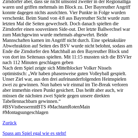
Zirndorfer aber, dass sie nicht umsonst zweiter in der Regionalliga
waren und griffen mehrmals im Block zu. Der Bayreuther Angriff
konnte dagegen nichts ausrichten. Vier Punkte in Folge wurden
verschenkt. Beim Stand von 4:8 aus Bayreuther Sicht wurde zum
letzten Mal die Seiten gewechselt. Doch danach spielten die
Zirndorfer einen souveränen Side-out. Der letzte Ballwechsel war
zum Matchgewinn wurde mehrmals abgewehrt. Beide
Mannschaften kamen im Angriff nicht durch. Eine spektakuläre
Abwehraktion auf Seiten des BSV wurde nicht belohnt, sodass am
Ende die Zirndorfer den Matchball an den Bayreuther Block und
von dort ins Seitenaus spielten. Mit 11:15 mussten sich die BSVler
nach 112 Minuten geschlagen geben
Nach dem Spiel zeigte sich Mittelblocker Volker Nissels
optimistisch: „Wir haben phasenweise guten Volleyball gespielt.
Unser Ziel war, aus den drei aufeinanderfolgenden Heimspielen
zwei zu gewinnen. Nun haben wir einmal im Tie-Break verloren
aber immerhin einen Punkt gesichert. Das heißt aber auch, wir
müssen die nächsten zwei Spiele gegen unsere direkten
Tabellennachbarn gewinnen.“
#BSVistbessermitBTS #MachtamRotenMain
#Montagsungeschlagen
Zurück
Spass am Spiel egal wie es steht!