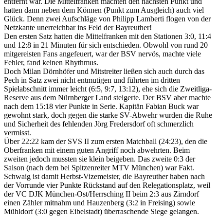
entfernt war. Die Mittelfranken machten den nächsten Punkt und
hatten dann neben dem Können (Punkt zum Ausgleich) auch viel
Glück. Denn zwei Aufschläge von Philipp Lamberti flogen von der
Netzkante unerreichbar ins Feld der Bayreuther!
Den ersten Satz hatten die Mittelfranken mit den Stationen 3:0, 11:4
und 12:8 in 21 Minuten für sich entschieden. Obwohl von rund 20
mitgereisten Fans angefeuert, war der BSV nervös, machte viele
Fehler, fand keinen Rhythmus.
Doch Milan Dörnhöfer und Mitstreiter ließen sich auch durch das
Pech in Satz zwei nicht entmutigen und führten im dritten
Spielabschnitt immer leicht (6:5, 9:7, 13:12), ehe sich die Zweitliga-
Reserve aus dem Nürnberger Land steigerte. Der BSV aber machte
nach dem 15:18 vier Punkte in Serie. Kapitän Fabian Buck war
gewohnt stark, doch gegen die starke SV-Abwehr wurden die Ruhe
und Sicherheit des fehlenden Jörg Fredersdorf oft schmerzlich
vermisst.
Über 22:22 kam der SVS II zum ersten Matchball (24:23), den die
Oberfranken mit einem guten Angriff noch abwehrten. Beim
zweiten jedoch mussten sie klein beigeben. Das zweite 0:3 der
Saison (nach dem bei Spitzenreiter MTV München) war Fakt.
Schwaig ist damit Herbst-Vizemeister, die Bayreuther haben nach
der Vorrunde vier Punkte Rückstand auf den Relegationsplatz, weil
der VC DJK München-Ost/Herrsching II beim 2:3 aus Zirndorf
einen Zähler mitnahm und Hauzenberg (3:2 in Freising) sowie
Mühldorf (3:0 gegen Eibelstadt) überraschende Siege gelangen.