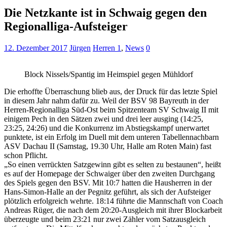
Die Netzkante ist in Schwaig gegen den
Regionalliga-Aufsteiger
12. Dezember 2017
Jürgen
Herren 1
,
News
0
Block Nissels/Spantig im Heimspiel gegen Mühldorf
Die erhoffte Überraschung blieb aus, der Druck für das letzte Spiel
in diesem Jahr nahm dafür zu. Weil der BSV 98 Bayreuth in der
Herren-Regionalliga Süd-Ost beim Spitzenteam SV Schwaig II mit
einigem Pech in den Sätzen zwei und drei leer ausging (14:25,
23:25, 24:26) und die Konkurrenz im Abstiegskampf unerwartet
punktete, ist ein Erfolg im Duell mit dem unteren Tabellennachbarn
ASV Dachau II (Samstag, 19.30 Uhr, Halle am Roten Main) fast
schon Pflicht.
„So einen verrückten Satzgewinn gibt es selten zu bestaunen“, heißt
es auf der Homepage der Schwaiger über den zweiten Durchgang
des Spiels gegen den BSV. Mit 10:7 hatten die Hausherren in der
Hans-Simon-Halle an der Pegnitz geführt, als sich der Aufsteiger
plötzlich erfolgreich wehrte. 18:14 führte die Mannschaft von Coach
Andreas Rüger, die nach dem 20:20-Ausgleich mit ihrer Blockarbeit
überzeugte und beim 23:21 nur zwei Zähler vom Satzausgleich