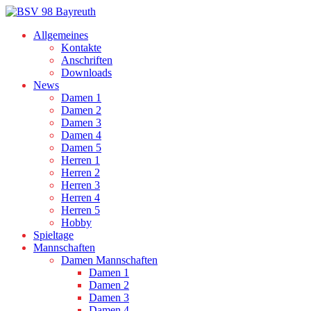
Allgemeines
Kontakte
Anschriften
Downloads
News
Damen 1
Damen 2
Damen 3
Damen 4
Damen 5
Herren 1
Herren 2
Herren 3
Herren 4
Herren 5
Hobby
Spieltage
Mannschaften
Damen Mannschaften
Damen 1
Damen 2
Damen 3
Damen 4