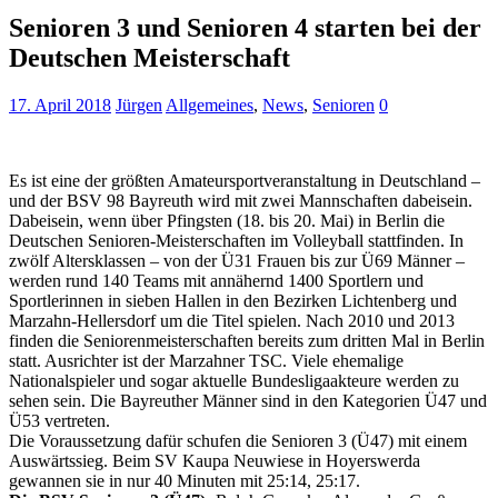
Senioren 3 und Senioren 4 starten bei der
Deutschen Meisterschaft
17. April 2018
Jürgen
Allgemeines
,
News
,
Senioren
0
Es ist eine der größten Amateursportveranstaltung in Deutschland –
und der BSV 98 Bayreuth wird mit zwei Mannschaften dabeisein.
Dabeisein, wenn über Pfingsten (18. bis 20. Mai) in Berlin die
Deutschen Senioren-Meisterschaften im Volleyball stattfinden. In
zwölf Altersklassen – von der Ü31 Frauen bis zur Ü69 Männer –
werden rund 140 Teams mit annähernd 1400 Sportlern und
Sportlerinnen in sieben Hallen in den Bezirken Lichtenberg und
Marzahn-Hellersdorf um die Titel spielen. Nach 2010 und 2013
finden die Seniorenmeisterschaften bereits zum dritten Mal in Berlin
statt. Ausrichter ist der Marzahner TSC. Viele ehemalige
Nationalspieler und sogar aktuelle Bundesligaakteure werden zu
sehen sein. Die Bayreuther Männer sind in den Kategorien Ü47 und
Ü53 vertreten.
Die Voraussetzung dafür schufen die Senioren 3 (Ü47) mit einem
Auswärtssieg. Beim SV Kaupa Neuwiese in Hoyerswerda
gewannen sie in nur 40 Minuten mit 25:14, 25:17.