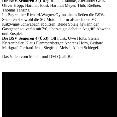
Die BSV-Senioren 3 (Ü47):
Ralph Graunke, Alexander Groß,
Oliver Höpp, Hartmut Joost, Hartmut Meyer, Thilo Rießner,
Thomas Tensing.
Im Bayreuther Richard-Wagner-Gymnasiums ließen die BSV-
Senioren 4 sowohl die SG Motor Thurm als auch den VC
Katzwang-Schwabach abblitzen. Beide Spiele gewann der
Gastgeber souverän mit 2:0, überzeugte dabei in Angriff, Abwehr
und Zuspiel.
Die BSV-Senioren 4 (Ü53):
Olf Funk, Uwe Holtz, Stefan
Kritzenthaler, Klaus Flammersberger, Andreas Horn, Gerhard
Markgraf, Gerhard Jena, Siegfried Meisel, Albert Schlegel.
Das Video vom Match- und DM-Quali-Ball :