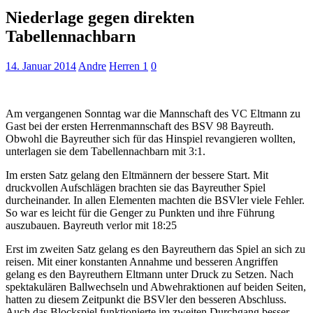
Niederlage gegen direkten
Tabellennachbarn
14. Januar 2014
Andre
Herren 1
0
Am vergangenen Sonntag war die Mannschaft des VC Eltmann zu
Gast bei der ersten Herrenmannschaft des BSV 98 Bayreuth.
Obwohl die Bayreuther sich für das Hinspiel revangieren wollten,
unterlagen sie dem Tabellennachbarn mit 3:1.
Im ersten Satz gelang den Eltmännern der bessere Start. Mit
druckvollen Aufschlägen brachten sie das Bayreuther Spiel
durcheinander. In allen Elementen machten die
B
SVler viele Fehler.
So war es leicht für die Genger zu Punkten und ihre Führung
auszubauen. Bayreuth verlor mit 18:25
Erst im zweiten Satz gelang es den Bayreuthern das Spiel an sich zu
reisen. Mit einer konstanten Annahme und besseren Angriffen
gelang es den Bayreuthern Eltmann unter Druck zu Setzen. Nach
spektakulären Ballwechseln und Abwehraktionen auf beiden Seiten,
hatten zu diesem Zeitpunkt die BSVler den besseren Abschluss.
Auch das Blockspiel funktionierte im zweiten Durchgang besser.