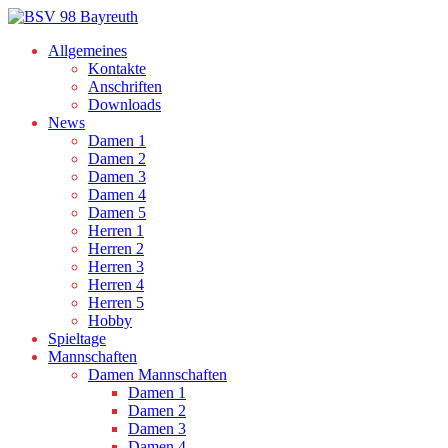
Allgemeines
Kontakte
Anschriften
Downloads
News
Damen 1
Damen 2
Damen 3
Damen 4
Damen 5
Herren 1
Herren 2
Herren 3
Herren 4
Herren 5
Hobby
Spieltage
Mannschaften
Damen Mannschaften
Damen 1
Damen 2
Damen 3
Damen 4