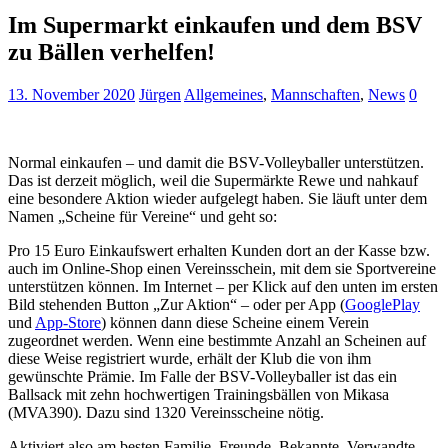
Im Supermarkt einkaufen und dem BSV
zu Bällen verhelfen!
13. November 2020
Jürgen
Allgemeines
,
Mannschaften
,
News
0
Normal einkaufen – und damit die BSV-Volleyballer unterstützen.
Das ist derzeit möglich, weil die Supermärkte Rewe und nahkauf
eine besondere Aktion wieder aufgelegt haben. Sie läuft unter dem
Namen „Scheine für Vereine“ und geht so:
Pro 15 Euro Einkaufswert erhalten Kunden dort an der Kasse bzw.
auch im Online-Shop einen Vereinsschein, mit dem sie Sportvereine
unterstützen können. Im Internet – per Klick auf den unten im ersten
Bild stehenden Button „Zur Aktion“ – oder per App (
GooglePlay
und
App-Store
) können dann diese Scheine einem Verein
zugeordnet werden. Wenn eine bestimmte Anzahl an Scheinen auf
diese Weise registriert wurde, erhält der Klub die von ihm
gewünschte Prämie. Im Falle der BSV-Volleyballer ist das ein
Ballsack mit zehn hochwertigen Trainingsbällen von Mikasa
(MVA390). Dazu sind 1320 Vereinsscheine nötig.
Aktiviert also am besten Familie, Freunde, Bekannte, Verwandte,