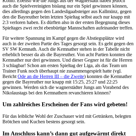
Konto. Ebenso wie die Jungs aus der Wagnerstadt haben jedoch
auch die Spielvereinigten bislang nur ein Spiel gewinnen können,
dies allerdings gegen den Landesligaabsteiger aus Kallmünz, gegen
den die Bayreuther beim letzten Spieltag selbst auch nur knapp mit
2:3 verloren haben. Es dürften also in der ersten Begegnung dieses
Spieltages zwei recht ebenbürtige Mannschaften aufeinander treffen.
Für weitere Spannung im Kampf gegen die Abstiegsplätze wird
auch in der zweiten Partie des Tages gesorgt sein. Es geht gegen den
SV SW Kemnath. Auch die Kemnather stehen in der Tabelle nicht
erheblich besser da als die Bayreuther. Von acht Partien konnten die
Kemnather nur drei gewinnen. Und dieser Gegner ist für die Herren
3 schlagbar! Schon am ersten Spieltag der Liga, als das Team um
Trainer Funk noch überhaupt nie zusammengespielt hatte (vgl.
Bericht
Ode an die Herren III – die Zweite
) konnten die Kemnather
gegen die Bayreuther nur knapp mit 15:25, 25:27 und 22:25
gewinnen. Werden sich die wagnerstädter Jungs am Vorabend des
Nikolaustags bei den Kemnathern revanchieren können?
Um zahlreiches Erscheinen der Fans wird gebeten!
Für das leibliche Wohl der Zuschauer wird mit Getränken, belegten
Brötchen und Kuchen bestens gesorgt sein.
Im Anschluss kann’s dann gut aufgewärmt direkt