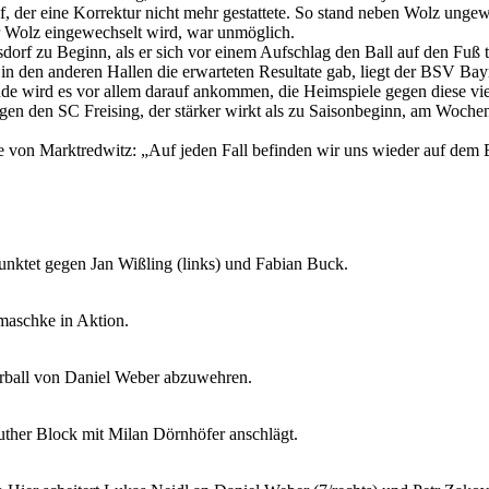
f, der eine Korrektur nicht mehr gestattete. So stand neben Wolz ungewo
ür Wolz eingewechselt wird, war unmöglich.
sdorf zu Beginn, als er sich vor einem Aufschlag den Ball auf den Fu
s in den anderen Hallen die erwarteten Resultate gab, liegt der BSV Bay
nde wird es vor allem darauf ankommen, die Heimspiele gegen diese 
n den SC Freising, der stärker wirkt als zu Saisonbeginn, am Woche
ite von Marktredwitz: „Auf jeden Fall befinden wir uns wieder auf dem
unktet gegen Jan Wißling (links) und Fabian Buck.
maschke in Aktion.
terball von Daniel Weber abzuwehren.
uther Block mit Milan Dörnhöfer anschlägt.