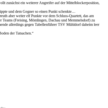
llt zunächst ein weiterer Angreifer auf der Mittelblockerposition,
ß tippte und dem Gegner so einen Punkt schenkte…
reuth aber weiter elf Punkte vor dem Schluss-Quartett, das am
vier Teams (Freising, Mömlingen, Dachau und Memmelsdorf) zu
nende allerdings gegen Tabellenführer TSV Mühldorf daheim leer
 Boden der Tatsachen.“