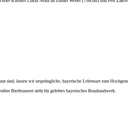
.Hier scheitert Lukas Neidl an Daniel Weber (7/rechts) und Petr Zakov
braut sind, lassen wir ursprüngliche, bayerische Lebensart zum Hochgen
 Bierbrauerei steht für gelebtes bayerisches Brauhandwerk.