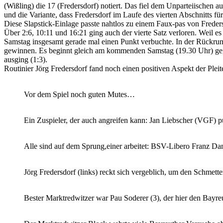
(Wißling) die 17 (Fredersdorf) notiert. Das fiel dem Unparteiischen au
und die Variante, dass Fredersdorf im Laufe des vierten Abschnitts f
Diese Slapstick-Einlage passte nahtlos zu einem Faux-pas von Freder
Über 2:6, 10:11 und 16:21 ging auch der vierte Satz verloren. Weil e
Samstag insgesamt gerade mal einen Punkt verbuchte. In der Rückru
gewinnen. Es beginnt gleich am kommenden Samstag (19.30 Uhr) gege
ausging (1:3).
Routinier Jörg Fredersdorf fand noch einen positiven Aspekt der Ple
Vor dem Spiel noch guten Mutes…
Ein Zuspieler, der auch angreifen kann: Jan Liebscher (VGF) p
Alle sind auf dem Sprung,einer arbeitet: BSV-Libero Franz Da
Jörg Fredersdorf (links) reckt sich vergeblich, um den Schmet
Bester Marktredwitzer war Pau Soderer (3), der hier den Bayre