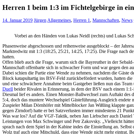
Herren 1 beim 1:3 im Fichtelgebirge in e
14. Januar 2019
Jürgen
Allgemeines
,
Herren 1
,
Mannschaften
,
News
Vorbei an den Händen von Lukas Neidl (rechts) und Lukas Schr
Phasenweise abgeschossen und reihenweise ausgeblockt – der Jahresau
Marktredwitz mit 1:3 (18:25, 25:21, 14:25, 17:25). Die Frage nach de
hatten.
Offen blieb auch die Frage, warum sich die Bayreuther in der Sebald-H
Mannschaft offenbarte sich in schwacher Form und war gegen den auf 
Dabei schien die Partie eine Wende zu nehmen, nachdem die Gäste d
Block katapultartig ins BSV-Feld zurückbefördert wurden, hatten die
und eine schwächere Annahme beim Gastgeber ließen nun das Team 
Duell
beider Rivalen in Erinnerung, in dem der BSV nach einem 1:1-S
Diesmal lief es anders. Einen Monster-Ballwechsel zum Auftakt des dr
5:4, doch das muntere Wechselspiel Gästeführung-Ausgleich endete m
Zuspieler Milan Dörnhöfer mit Mittelblocker Jan Wißling klappte gan
gegen Zirndorf) hatte er bei Satzverlusten immer mindestens 21 Punkte
Was war los? Auf die VGF-Taktik, neben Jan Liebscher auch Daniel Web
Leistungen von Max Schwinger und Petr Zakovsky. „Vielleicht hätt
sprach nach dem Spiel in der Kabine indes die Einstellung an. Selbst 
Wolz traf auch eine Mitschuld, dass eine Wende nicht mehr eintrat. Be