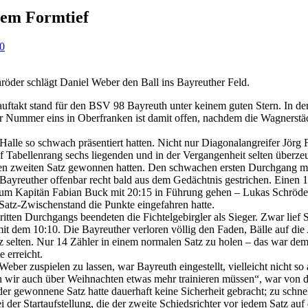
inem Formtief
0
öder schlägt Daniel Weber den Ball ins Bayreuther Feld.
ftakt stand für den BSV 98 Bayreuth unter keinem guten Stern. In der
r Nummer eins in Oberfranken ist damit offen, nachdem die Wagnerstädt
alle so schwach präsentiert hatten. Nicht nur Diagonalangreifer Jörg F
Tabellenrang sechs liegenden und in der Vergangenheit selten überzeug
en zweiten Satz gewonnen hatten. Den schwachen ersten Durchgang mi
 Bayreuther offenbar recht bald aus dem Gedächtnis gestrichen. Einen 
um Kapitän Fabian Buck mit 20:15 in Führung gehen – Lukas Schröde
atz-Zwischenstand die Punkte eingefahren hatte.
itten Durchgangs beendeten die Fichtelgebirgler als Sieger. Zwar lief S
it dem 10:10. Die Bayreuther verloren völlig den Faden, Bälle auf d
z selten. Nur 14 Zähler in einem normalen Satz zu holen – das war dem
 erreicht.
er zuspielen zu lassen, war Bayreuth eingestellt, vielleicht nicht so
en wir auch über Weihnachten etwas mehr trainieren müssen“, war vo
der gewonnene Satz hatte dauerhaft keine Sicherheit gebracht; zu schnel
i der Startaufstellung, die der zweite Schiedsrichter vor jedem Satz auf