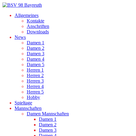
Allgemeines
Kontakte
Anschriften
Downloads
News
Damen 1
Damen 2
Damen 3
Damen 4
Damen 5
Herren 1
Herren 2
Herren 3
Herren 4
Herren 5
Hobby
Spieltage
Mannschaften
Damen Mannschaften
Damen 1
Damen 2
Damen 3
Damen 4