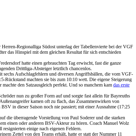
 Herren-Regionalliga Südost unterlag der Tabellenvierte bei der VGF
er das Hinspiel mit dem gleichen Resultat für sich entschieden
redersdorf hatte einen gebrauchten Tag erwischt, fast die ganze
enden Drittliga-Absteiger letztlich chancenlos.
t sechs Aufschlagfehlern und diversen Angriffsbällen, die vom VGF-
1:5-Rückstand machten sie bis zum 10:10 wett. Die eigene Steigerung
r machte den Satzausgleich perfekt. Und so manchem kam
das erste
chröder nun zu großer Form auf und sorgte fast allein für Bayreuths
ie Außenangreifer kamen oft zu flach, das Zusammenwirken von
 BSV in dieser Saison noch nie passiert; mit einer Ausnahme (17:25
 auf die überragende Vorstellung von Paul Soderer und die starken
n dem einen oder anderen BSV-Akteur zu hören. Coach Manuel Wolz
l resignierten einige nach eigenen Fehlern.
 einem Zettel von den Teams erhält, hatte er statt der Nummer 11