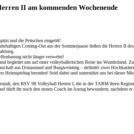
r Herren II am kommenden Wochenende
pitzt und die Peitschen eingeölt!
ahrhaftigen Coming-Out aus der Sommerpause ließen die Herren II des
aktsieg.
ffenbarung nicht länger verwehrt!
rn und begleitet uns auf einer volleyballerischen Reise ins Wunderla
nschaft aus Donaustauf und Burgw
einting – definitiv zwei Hochkaräte
en Heimspieltag beenden! Seid dabei und unterstützt uns bei dieser Mis
rstadt, den BSV 98 Volleyball Herren I, die in der TARM ihren Regiona
drauf dürft ihr noch den neuen Coach im Anzug bewundern, nachdem er a