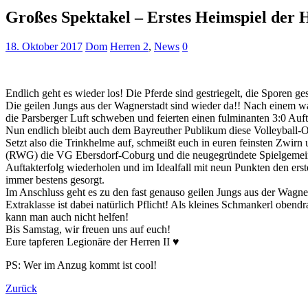
Großes Spektakel – Erstes Heimspiel de
18. Oktober 2017
Dom
Herren 2
,
News
0
Endlich geht es wieder los! Die Pferde sind gestriegelt, die Sporen ges
Die geilen Jungs aus der Wagnerstadt sind wieder da!! Nach einem w
die Parsberger Luft schweben und feierten einen fulminanten 3:0 Auft
Nun endlich bleibt auch dem Bayreuther Publikum diese Volleyball-O
Setzt also die Trinkhelme auf, schmeißt euch in euren feinsten Zwi
(RWG) die VG Ebersdorf-Coburg und die neugegründete Spielgemei
Auftakterfolg wiederholen und im Idealfall mit neun Punkten den erst
immer bestens gesorgt.
Im Anschluss geht es zu den fast genauso geilen Jungs aus der Wagne
Extraklasse ist dabei natürlich Pflicht! Als kleines Schmankerl oben
kann man auch nicht helfen!
Bis Samstag, wir freuen uns auf euch!
Eure tapferen Legionäre der Herren II ♥
PS: Wer im Anzug kommt ist cool!
Zurück