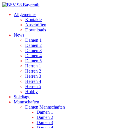
Allgemeines
Kontakte
Anschriften
Downloads
News
Damen 1
Damen 2
Damen 3
Damen 4
Damen 5
Herren 1
Herren 2
Herren 3
Herren 4
Herren 5
Hobby
Spieltage
Mannschaften
Damen Mannschaften
Damen 1
Damen 2
Damen 3
Damen 4