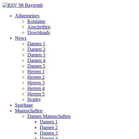
Allgemeines
Kontakte
Anschriften
Downloads
News
Damen 1
Damen 2
Damen 3
Damen 4
Damen 5
Herren 1
Herren 2
Herren 3
Herren 4
Herren 5
Hobby
Spieltage
Mannschaften
Damen Mannschaften
Damen 1
Damen 2
Damen 3
Damen 4