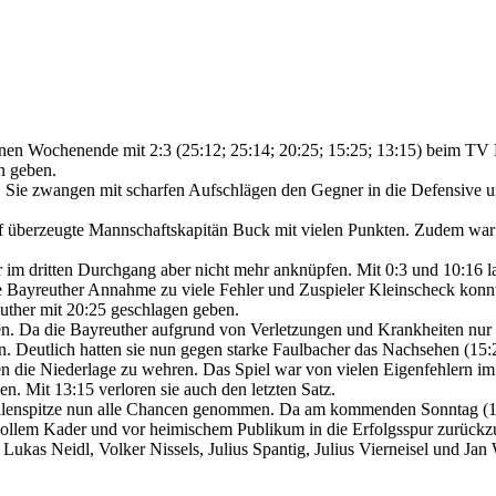
en Wochenende mit 2:3 (25:12; 25:14; 20:25; 15:25; 13:15) beim TV 
n geben.
f. Sie zwangen mit scharfen Aufschlägen den Gegner in die Defensive u
 überzeugte Mannschaftskapitän Buck mit vielen Punkten. Zudem war de
 im dritten Durchgang aber nicht mehr anknüpfen. Mit 0:3 und 10:16 l
e Bayreuther Annahme zu viele Fehler und Zuspieler Kleinscheck konnt
euther mit 20:25 geschlagen geben.
en. Da die Bayreuther aufgrund von Verletzungen und Krankheiten nur 
en. Deutlich hatten sie nun gegen starke Faulbacher das Nachsehen (15:
n die Niederlage zu wehren. Das Spiel war von vielen Eigenfehlern im
en. Mit 13:15 verloren sie auch den letzten Satz.
ellenspitze nun alle Chancen genommen. Da am kommenden Sonntag (12
vollem Kader und vor heimischem Publikum in die Erfolgsspur zurückz
Lukas Neidl, Volker Nissels, Julius Spantig, Julius Vierneisel und Jan 