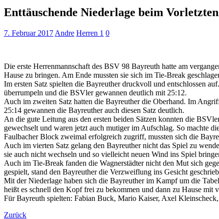
Enttäuschende Niederlage beim Vorletzten
7. Februar 2017
Andre
Herren 1
0
Die erste Herrenmannschaft des BSV 98 Bayreuth hatte am vergangen
Hause zu bringen. Am Ende mussten sie sich im Tie-Break geschlage
Im ersten Satz spielten die Bayreuther druckvoll und entschlossen au
überrumpeln und die BSVler gewannen deutlich mit 25:12.
Auch im zweiten Satz hatten die Bayreuther die Oberhand. Im Angriff
25:14 gewannen die Bayreuther auch diesen Satz deutlich.
An die gute Leitung aus den ersten beiden Sätzen konnten die BSVler
gewechselt und waren jetzt auch mutiger im Aufschlag. So machte di
Faulbacher Block zweimal erfolgreich zugriff, mussten sich die Bayr
Auch im vierten Satz gelang den Bayreuther nicht das Spiel zu wend
sie auch nicht wechseln und so vielleicht neuen Wind ins Spiel bring
Auch im Tie-Break fanden die Wagnerstädter nicht den Mut sich gege
gespielt, stand den Bayreuther die Verzweiflung ins Gesicht geschrieb
Mit der Niederlage haben sich die Bayreuther im Kampf um die Tab
heißt es schnell den Kopf frei zu bekommen und dann zu Hause mit 
Für Bayreuth spielten: Fabian Buck, Mario Kaiser, Axel Kleinscheck, 
Zurück