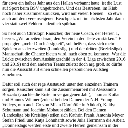
für etwa ein halbes Jahr aus den Hallen verbannt hatte, ist die Lust
auf Sport beim BSV ungebrochen. Und das Bestreben, im Klub
noch näher zusammenzurücken, wird auf vielen Ebenen – so etwa
auch auf dem vereinseigenen Beachplatz mit im nächsten Jahr dann
vier statt zwei Feldern – deutlich spürbar.
So hebt auch Christoph Rauscher, der neue Coach, der Herren 1,
hervor: „Wir arbeiten daran, den Verein in der Tiefe zu stärken.“ Er
propagiert „mehr Durchlässigkeit“, soll heißen, dass sich mehr
Spielern aus der zweiten (Landesliga) und der dritten (Bezirksliga)
Mannschaft die Chance bieten wird, nach oben zu kommen. War die
Lücke zwischen dem Aushängeschild in der 4. Liga (zwischen 2016
und 2019) und den anderen Teams zuletzt doch arg groß, so dürfte
nun die Aussicht auf einen schnellen persönlichen Aufstieg
zunehmen.
Dafür soll auch der rege Austausch unter den einzelnen Trainern
sorgen. Rauscher kann auf die Zusammenarbeit mit Alessandro
Bozzato (coachte die Erste im vergangenen Jahr), Thomas Kotlar
und Hannes Willmer (zuletzt bei den Damen der N.H. Young
Volleys, nun auch Co von Milan Dörnhöfer in Altdorf), Kaitlyn
Schumann und Joachim Mohaupt zählen. Bei den Damen
(Landesliga bis Kreisliga) teilen sich Kathrin Frank, Antonia Meyer,
Stefan Friedl und Katja Löhnhardt sowie Julia Herrmann die Arbeit.
„Donnerstags werden erste und zweite Herren gemeinsam in der