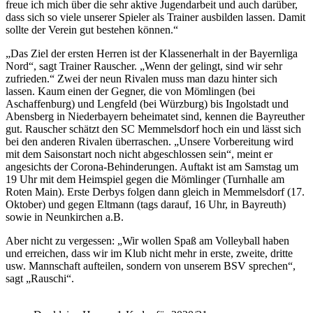
freue ich mich über die sehr aktive Jugendarbeit und auch darüber,
dass sich so viele unserer Spieler als Trainer ausbilden lassen. Damit
sollte der Verein gut bestehen können.“
„Das Ziel der ersten Herren ist der Klassenerhalt in der Bayernliga
Nord“, sagt Trainer Rauscher. „Wenn der gelingt, sind wir sehr
zufrieden.“ Zwei der neun Rivalen muss man dazu hinter sich
lassen. Kaum einen der Gegner, die von Mömlingen (bei
Aschaffenburg) und Lengfeld (bei Würzburg) bis Ingolstadt und
Abensberg in Niederbayern beheimatet sind, kennen die Bayreuther
gut. Rauscher schätzt den SC Memmelsdorf hoch ein und lässt sich
bei den anderen Rivalen überraschen. „Unsere Vorbereitung wird
mit dem Saisonstart noch nicht abgeschlossen sein“, meint er
angesichts der Corona-Behinderungen. Auftakt ist am Samstag um
19 Uhr mit dem Heimspiel gegen die Mömlinger (Turnhalle am
Roten Main). Erste Derbys folgen dann gleich in Memmelsdorf (17.
Oktober) und gegen Eltmann (tags darauf, 16 Uhr, in Bayreuth)
sowie in Neunkirchen a.B.
Aber nicht zu vergessen: „Wir wollen Spaß am Volleyball haben
und erreichen, dass wir im Klub nicht mehr in erste, zweite, dritte
usw. Mannschaft aufteilen, sondern von unserem BSV sprechen“,
sagt „Rauschi“.