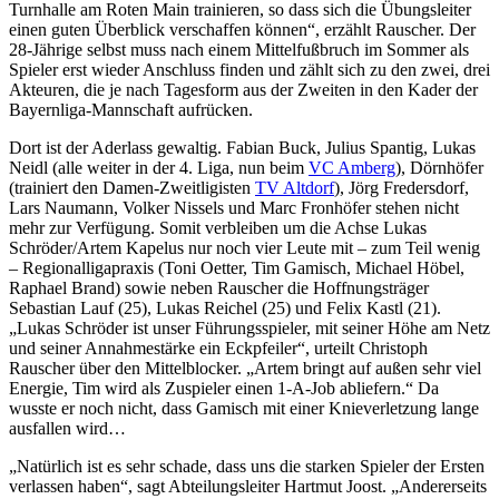
Turnhalle am Roten Main trainieren, so dass sich die Übungsleiter
einen guten Überblick verschaffen können“, erzählt Rauscher. Der
28-Jährige selbst muss nach einem Mittelfußbruch im Sommer als
Spieler erst wieder Anschluss finden und zählt sich zu den zwei, drei
Akteuren, die je nach Tagesform aus der Zweiten in den Kader der
Bayernliga-Mannschaft aufrücken.
Dort ist der Aderlass gewaltig. Fabian Buck, Julius Spantig, Lukas
Neidl (alle weiter in der 4. Liga, nun beim
VC Amberg
), Dörnhöfer
(trainiert den Damen-Zweitligisten
TV Altdorf
), Jörg Fredersdorf,
Lars Naumann, Volker Nissels und Marc Fronhöfer stehen nicht
mehr zur Verfügung. Somit verbleiben um die Achse Lukas
Schröder/Artem Kapelus nur noch vier Leute mit – zum Teil wenig
– Regionalligapraxis (Toni Oetter, Tim Gamisch, Michael Höbel,
Raphael Brand) sowie neben Rauscher die Hoffnungsträger
Sebastian Lauf (25), Lukas Reichel (25) und Felix Kastl (21).
„Lukas Schröder ist unser Führungsspieler, mit seiner Höhe am Netz
und seiner Annahmestärke ein Eckpfeiler“, urteilt Christoph
Rauscher über den Mittelblocker. „Artem bringt auf außen sehr viel
Energie, Tim wird als Zuspieler einen 1-A-Job abliefern.“ Da
wusste er noch nicht, dass Gamisch mit einer Knieverletzung lange
ausfallen wird…
„Natürlich ist es sehr schade, dass uns die starken Spieler der Ersten
verlassen haben“, sagt Abteilungsleiter Hartmut Joost. „Andererseits