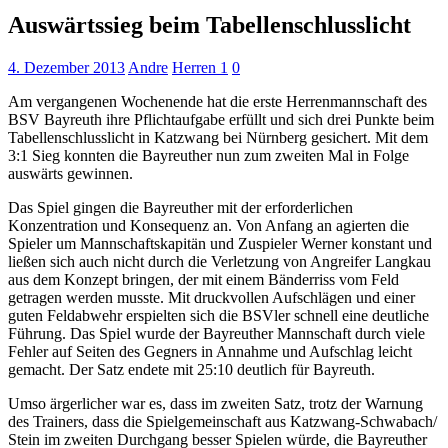
Auswärtssieg beim Tabellenschlusslicht
4. Dezember 2013
Andre
Herren 1
0
Am vergangenen Wochenende hat die erste Herrenmannschaft des
BSV Bayreuth ihre Pflichtaufgabe erfüllt und sich drei Punkte beim
Tabellenschlusslicht in Katzwang bei Nürnberg gesichert. Mit dem
3:1 Sieg konnten die Bayreuther nun zum zweiten Mal in Folge
auswärts gewinnen.
Das Spiel gingen die Bayreuther mit der erforderlichen
Konzentration und Konsequenz an. Von Anfang an agierten die
Spieler um Mannschaftskapitän und Zuspieler Werner konstant und
ließen sich auch nicht durch die Verletzung von Angreifer Langkau
aus dem Konzept bringen, der mit einem Bänderriss vom Feld
getragen werden musste. Mit druckvollen Aufschlägen und einer
guten Feldabwehr erspielten sich die BSVler schnell eine deutliche
Führung. Das Spiel wurde der Bayreuther Mannschaft durch viele
Fehler auf Seiten des Gegners in Annahme und Aufschlag leicht
gemacht. Der Satz endete mit 25:10 deutlich für Bayreuth.
Umso ärgerlicher war es, dass im zweiten Satz, trotz der Warnung
des Trainers, dass die Spielgemeinschaft aus Katzwang-Schwabach/
Stein im zweiten Durchgang besser Spielen würde, die Bayreuther