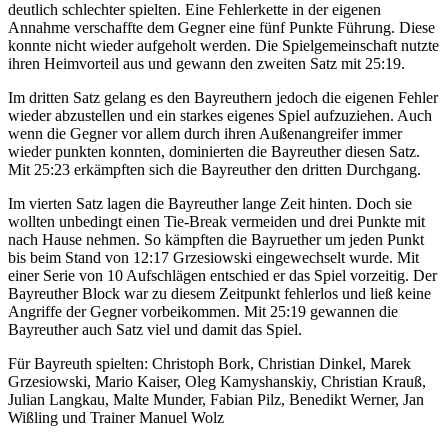
deutlich schlechter spielten. Eine Fehlerkette in der eigenen
Annahme verschaffte dem Gegner eine fünf Punkte Führung. Diese
konnte nicht wieder aufgeholt werden. Die Spielgemeinschaft nutzte
ihren Heimvorteil aus und gewann den zweiten Satz mit 25:19.
Im dritten Satz gelang es den Bayreuthern jedoch die eigenen Fehler
wieder abzustellen und ein starkes eigenes Spiel aufzuziehen. Auch
wenn die Gegner vor allem durch ihren Außenangreifer immer
wieder punkten konnten, dominierten die Bayreuther diesen Satz.
Mit 25:23 erkämpften sich die Bayreuther den dritten Durchgang.
Im vierten Satz lagen die Bayreuther lange Zeit hinten. Doch sie
wollten unbedingt einen Tie-Break vermeiden und drei Punkte mit
nach Hause nehmen. So kämpften die Bayruether um jeden Punkt
bis beim Stand von 12:17 Grzesiowski eingewechselt wurde. Mit
einer Serie von 10 Aufschlägen entschied er das Spiel vorzeitig. Der
Bayreuther Block war zu diesem Zeitpunkt fehlerlos und ließ keine
Angriffe der Gegner vorbeikommen. Mit 25:19 gewannen die
Bayreuther auch Satz viel und damit das Spiel.
Für Bayreuth spielten: Christoph Bork, Christian Dinkel,
Marek
Grzesiowski, Mario Kaiser, Oleg Kamyshanskiy,
Christian Krauß,
Julian Langkau, Malte Munder, Fabian Pilz,
Benedikt Werner, Jan
Wißling und Trainer Manuel Wolz