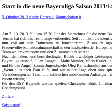
Start in die neue Bayernliga Saison 2013/
5. Oktober 2013
Andre
Herren 1
,
Mannschaften
0
Am 5. 10. 2013 fällt um 15.30 Uhr der Startschuss für die neue B
Termin hat sich das Team lange vorbereitet. Seit Juni läuft die inten
nun voll auf sein Traineramt zu konzentrieren. Zusätzlich orga
Frauenvolleyballnationalmannschaft in den Endspielen der Europamei
Team weiter verbessern und den Zusammenhalt stärken.
Nach dem alters- und berufsbedingten Rücktritt wichtiger Leistungssp
Bayernliga aushalf, Julian Langkau, Malte Munder, Mario Kaiser u
und für den Angriff konnte Jugendspieler Oleg Kamyshanskiy aus d
„Wenn alles nach Plan läuft, sind wir in der Lage oben mitzuspi
Veränderungen im Team und zahlreichen unbekannten Aufsteigern in d
enorm wichtig.“
Für den BSV Bayreuth werden spielen: Christopher Bork, Christi
Coachingstuhl.
Zurück
Saisonstart!