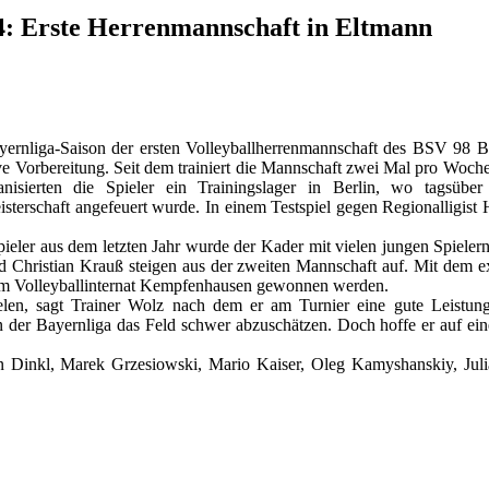
14: Erste Herrenmannschaft in Eltmann
ayernliga-Saison der ersten Volleyballherrenmannschaft des BSV 98
sive Vorbereitung. Seit dem trainiert die Mannschaft zwei Mal pro Woch
nisierten die Spieler ein Trainingslager in Berlin, wo tagsüber
sterschaft angefeuert wurde. In einem Testspiel gegen Regionalligist
ieler aus dem letzten Jahr wurde der Kader mit vielen jungen Spielern
nd Christian Krauß steigen aus der zweiten Mannschaft auf. Mit dem 
em Volleyballinternat Kempfenhausen gewonnen werden.
elen, sagt Trainer Wolz nach dem er am Turnier eine gute Leistun
er Bayernliga das Feld schwer abzuschätzen. Doch hoffe er auf eine 
an Dinkl, Marek Grzesiowski, Mario Kaiser, Oleg Kamyshanskiy, Ju