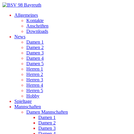
Allgemeines
Kontakte
Anschriften
Downloads
News
Damen 1
Damen 2
Damen 3
Damen 4
Damen 5
Herren 1
Herren 2
Herren 3
Herren 4
Herren 5
Hobby
Spieltage
Mannschaften
Damen Mannschaften
Damen 1
Damen 2
Damen 3
Damen 4