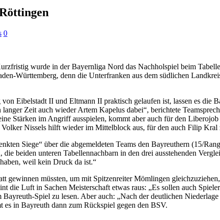
Röttingen
s
0
urzfristig wurde in der Bayernliga Nord das Nachholspiel beim Tabel
den-Württemberg, denn die Unterfranken aus dem südlichen Landkreis 
 Eibelstadt II und Eltmann II praktisch gelaufen ist, lassen es die B
h langer Zeit auch wieder Artem Kapelus dabei“, berichtete Teamspre
seine Stärken im Angriff ausspielen, kommt aber auch für den Liberojob
olker Nissels hilft wieder im Mittelblock aus, für den auch Filip Kral 
chenkten Siege“ über die abgemeldeten Teams den Bayreuthern (15/Rang 
n, die beiden unteren Tabellennachbarn in den drei ausstehenden Verglei
haben, weil kein Druck da ist.“
en glatt gewinnen müssten, um mit Spitzenreiter Mömlingen gleichzuzie
t die Luft in Sachen Meisterschaft etwas raus: „Es sollen auch Spieler 
m Bayreuth-Spiel zu lesen. Aber auch: „Nach der deutlichen Niederla
mt es in Bayreuth dann zum Rückspiel gegen den BSV.