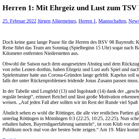
Herren 1: Mit Ehrgeiz und Lust zum TSV 
25. Februar 2022
Jürgen
Allgemeines
,
Herren 1
,
Mannschaften
,
New
Doch keine ganz lange Pause für die Herren des BSV 98 Bayreuth: K
Reise führt das Team am Sonntag (Spielbeginn 15 Uhr) sogar nach Ba
Kilometer entfernten Niederstetten aus.
Obwohl die Saison nach dem ausgesetzten Abstieg und dem Rückzug von
von zehn Leuten dorthin, haben Ehrgeiz und Lust aufs Spiel und nac
Spielertrainer hatte aus Corona-Gründen lange gefehlt. Kapelus soll 
falls der unter Rückenproblemen leidende Jonas Zusann passen muss. V
In der Tabelle sind Lengfeld (13) und Ingolstadt (14) dank der „ges
regulär besiegt“, erinnert Reichel und lässt große Motivation erkenne
weisen. „Auf jeden Fall aber sollten wir im Rest der Runde viel Spaß 
Ähnlich sehen es wohl die Röttinger, die alle vier restlichen Parti
unterlag Röttingen in Mömlingen 0:3 (22:25, 10:25, 22:25). Nun schein
erhalten haben, Bayernligaerfahrung sammeln“, ist vom Klub vor de
Publikum noch mal von der besten Seite zeigen.“ Am 19. März kom