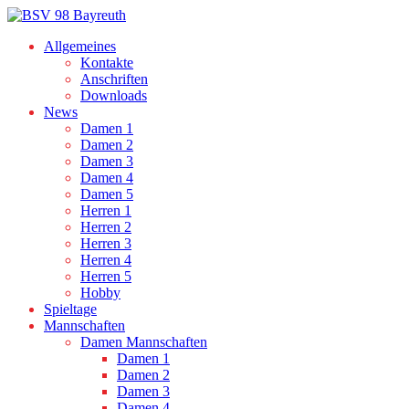
Allgemeines
Kontakte
Anschriften
Downloads
News
Damen 1
Damen 2
Damen 3
Damen 4
Damen 5
Herren 1
Herren 2
Herren 3
Herren 4
Herren 5
Hobby
Spieltage
Mannschaften
Damen Mannschaften
Damen 1
Damen 2
Damen 3
Damen 4