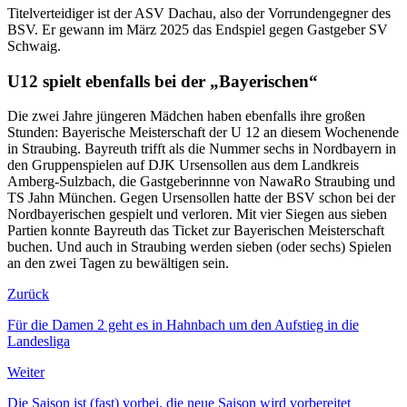
Titelverteidiger ist der ASV Dachau, also der Vorrundengegner des
BSV. Er gewann im März 2025 das Endspiel gegen Gastgeber SV
Schwaig.
U12 spielt ebenfalls bei der „Bayerischen“
Die zwei Jahre jüngeren Mädchen haben ebenfalls ihre großen
Stunden: Bayerische Meisterschaft der U 12 an diesem Wochenende
in Straubing. Bayreuth trifft als die Nummer sechs in Nordbayern in
den Gruppenspielen auf DJK Ursensollen aus dem Landkreis
Amberg-Sulzbach, die Gastgeberinnne von NawaRo Straubing und
TS Jahn München. Gegen Ursensollen hatte der BSV schon bei der
Nordbayerischen gespielt und verloren. Mit vier Siegen aus sieben
Partien konnte Bayreuth das Ticket zur Bayerischen Meisterschaft
buchen. Und auch in Straubing werden sieben (oder sechs) Spielen
an den zwei Tagen zu bewältigen sein.
Zurück
Für die Damen 2 geht es in Hahnbach um den Aufstieg in die
Landesliga
Weiter
Die Saison ist (fast) vorbei, die neue Saison wird vorbereitet